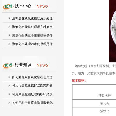
技术中心
NEWS
滤料层在聚氯化铝饮用水处理
中起...
聚氯化铝能够处理哪几种废水
聚氯化铝的三个主要指标是什
么？...
聚氯化铝处理污水的原理是什
么?
行业知识
NEWS
铝酸钙粉（净水剂原材料）主要成
力、电力、又能较大的降低成本
如何避免聚合氯化铝在使用过
技术指标：
程中...
投加加聚氯化铝PAC后污泥量
会增加...
利用聚氯化铝处理纺织印染废
项目名称
水的...
如何用科学角度来选择聚氯化
氧化铝
活性钙
铝的...