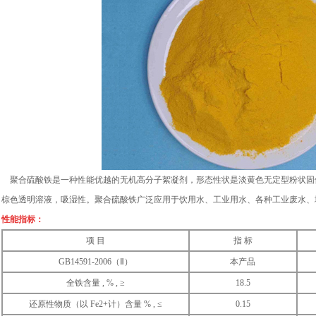
聚合硫酸铁是一种性能优越的无机高分子絮凝剂，形态性状是淡黄色无定型粉状固体
棕色透明溶液，吸湿性。聚合硫酸铁广泛应用于饮用水、工业用水、各种工业废水、
性能指标：
项 目
指 标
GB14591-2006（Ⅱ）
本产品
全铁含量 , % , ≥
18.5
还原性物质（以 Fe2+计）含量 % , ≤
0.15