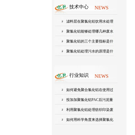
技术中心
NEWS
滤料层在聚氯化铝饮用水处理
中起...
聚氯化铝能够处理哪几种废水
聚氯化铝的三个主要指标是什
么？...
聚氯化铝处理污水的原理是什
么?
行业知识
NEWS
如何避免聚合氯化铝在使用过
程中...
投加加聚氯化铝PAC后污泥量
会增加...
利用聚氯化铝处理纺织印染废
水的...
如何用科学角度来选择聚氯化
铝的...