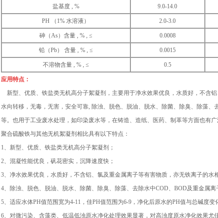
盐基度 , %
9.0-14.0
PH （1% 水溶液）
2.0-3.0
砷（As）含量 , % , ≤
0.0008
铅（Pb） 含量 , % , ≤
0.0015
不溶物含量 , % , ≤
0.5
应用特点：
新型、优质、铁盐类无机高分子絮凝剂，主要用于净水效果优良，水质好，不含铝
水向转移，无毒，无害，安全可靠, 除浊、脱色、脱油、脱水、除菌、除臭、除藻、去
等。也用于工业废水处理，如印染废水等，在铸造、造纸、医药、制革等方面也有广
聚合硫酸铁与其他无机絮凝剂相比具有以下特点：
1、新型、优质、铁盐类无机高分子絮凝剂；
2、混凝性能优良，矾花密实，沉降速度快；
3、净水效果优良，水质好，不含铝、氯及重金属离子等有害物质，亦无铁离子的水
4、除浊、脱色、脱油、脱水、除菌、除臭、除藻、去除水中COD、BOD及重金属离
5、适应水体PH值范围宽为4-11，佳PH值范围为6-9，净化后原水的PH值与总碱
6、对微污染、含藻类、低温低浊原水净化处理效果显著，对高浊度原水净化效果尤