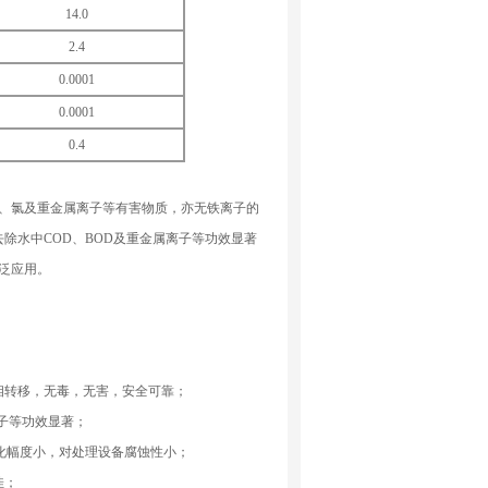
14.0
2.4
0.0001
0.0001
0.4
、氯及重金属离子等有害物质，亦无铁离子的
除水中COD、BOD及重金属离子等功效显著
泛应用。
相转移，无毒，无害，安全可靠；
子等功效显著；
度变化幅度小，对处理设备腐蚀性小；
佳；