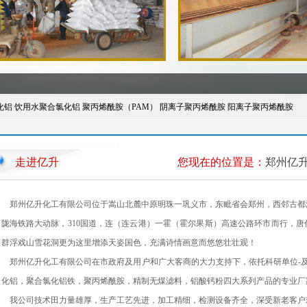
化铝
饮用水聚合氯化铝
聚丙烯酰胺（PAM）
阴离子聚丙烯酰胺
阳离子聚丙烯酰胺
走进亿升
您现在的位置是：
郑州亿
郑州亿升化工有限公司位于嵩山北麓中原明珠一巩义市，东毗省会郑州，西邻古都
陇海铁路大动脉，310国道，连（连云港）一霍（霍尔果斯）高速公路环市而行，
群浮戏山雪花洞更为这里增添天姿国色，充满诗情画意而悠悠壮壮观！
郑州亿升化工有限公司在市政府及用户和广大客商的大力支持下，依托科研单位-及
化铝，聚合氯化铝铁，聚丙烯酰胺，精制无煤滤料，铝酸钙粉四大系列产品的专业厂
我公司技术田力量雄厚，生产工艺先进，加工精细，检测设备齐全，深受新老客户