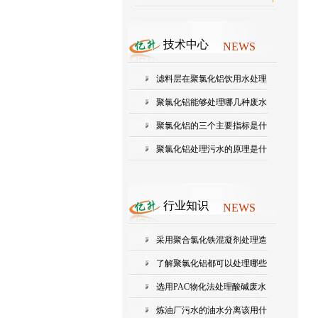
技术中心
NEWS
滤料层在聚氯化铝饮用水处理
中起...
聚氯化铝能够处理哪几种废水
聚氯化铝的三个主要指标是什
么？...
聚氯化铝处理污水的原理是什
么?
行业知识
NEWS
采用聚合氯化铁混凝剂处理造
纸废...
了解聚氯化铝都可以处理哪些
工业...
选用PAC物化法处理酸碱废水
的效果...
炼油厂污水的油水分离该用什