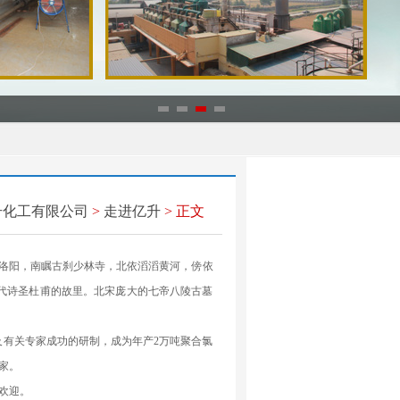
升化工有限公司
>
走进亿升
> 正文
洛阳，南瞩古刹少林寺，北依滔滔黄河，傍依
唐代诗圣杜甫的故里。北宋庞大的七帝八陵古墓
有关专家成功的研制，成为年产2万吨聚合氯
家。
欢迎。