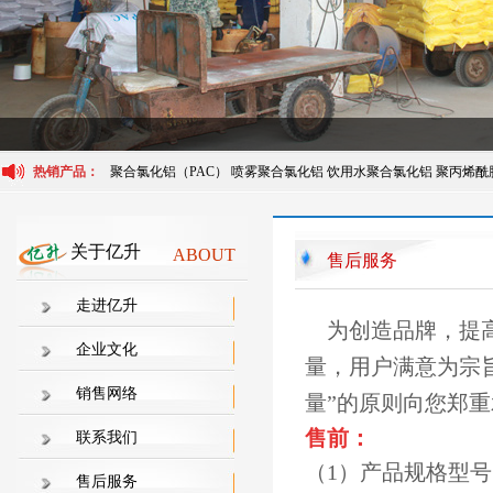
热销产品：
聚合氯化铝（PAC）
喷雾聚合氯化铝
饮用水聚合氯化铝
聚丙烯酰
关于亿升
ABOUT
售后服务
走进亿升
为创造品牌，提高
企业文化
量，用户满意为宗
销售网络
量”的原则向您郑
售前：
联系我们
（1）产品规格型
售后服务