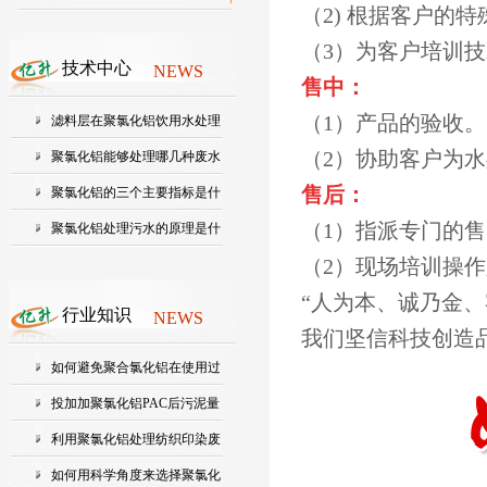
（2) 根据客户的
（3）为客户培训
技术中心
NEWS
售中：
（1）产品的验收。
滤料层在聚氯化铝饮用水处理
（2）协助客户为
中起...
聚氯化铝能够处理哪几种废水
售后：
聚氯化铝的三个主要指标是什
（1）指派专门的
么？...
聚氯化铝处理污水的原理是什
（2）现场培训操
么?
“人为本、诚乃金
行业知识
NEWS
我们坚信科技创造
如何避免聚合氯化铝在使用过
程中...
投加加聚氯化铝PAC后污泥量
会增加...
利用聚氯化铝处理纺织印染废
水的...
如何用科学角度来选择聚氯化