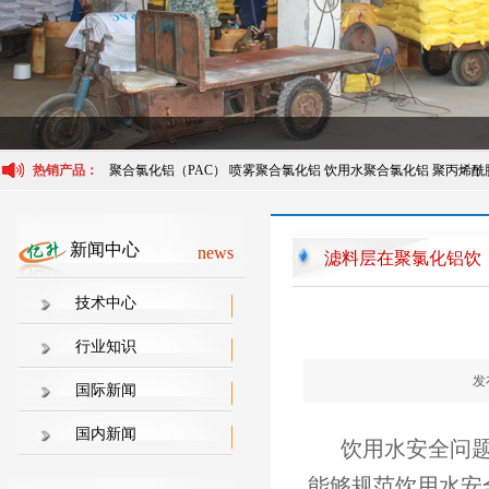
热销产品：
聚合氯化铝（PAC）
喷雾聚合氯化铝
饮用水聚合氯化铝
聚丙烯酰
新闻中心
news
滤料层在聚氯化铝饮
用水处理中起到哪些
技术中心
行业知识
发布
国际新闻
国内新闻
饮用水安全问题
能够规范饮用水安