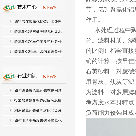
技术中心
NEWS
节，亿升聚氯化铝
作用。
滤料层在聚氯化铝饮用水处理
水处理过程中聚
中起...
聚氯化铝能够处理哪几种废水
分。滤料材质、滤
聚氯化铝的三个主要指标是什
的比例）都会直接
么？...
聚氯化铝处理污水的原理是什
确的计算，按早佳
么?
石英砂料；对废碱
行业知识
NEWS
用骨灰、焦炭等滤
如何避免聚合氯化铝在使用过
为滤料；对多层滤
程中...
投加加聚氯化铝PAC后污泥量
考虑废水本身特点
会增加...
利用聚氯化铝处理纺织印染废
负荷能力较强且成
水的...
如何用科学角度来选择聚氯化
铝的...