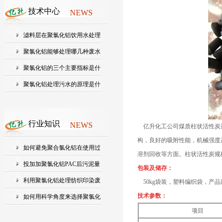
技术中心
NEWS
滤料层在聚氯化铝饮用水处理
中起...
聚氯化铝能够处理哪几种废水
聚氯化铝的三个主要指标是什
么？...
聚氯化铝处理污水的原理是什
么?
行业知识
NEWS
亿升化工公司煤质柱状活性炭
构，良好的吸附性能，机械强度
如何避免聚合氯化铝在使用过
溶剂回收等方面。柱状活性炭规格：
程中...
投加加聚氯化铝PAC后污泥量
包装及储存：
会增加...
利用聚氯化铝处理纺织印染废
50kg袋装，塑料编织袋，产
技术参数：
水的...
如何用科学角度来选择聚氯化
项目
铝的...