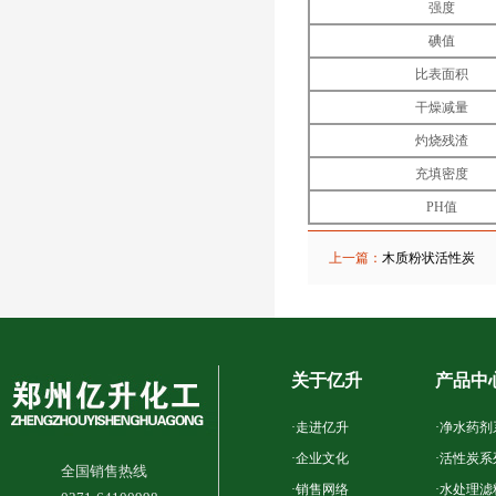
强度
碘值
比表面积
干燥减量
灼烧残渣
充填密度
PH值
上一篇：
木质粉状活性炭
关于亿升
产品中
·
走进亿升
·
净水药剂
·
企业文化
·
活性炭系
全国销售热线
·
销售网络
·
水处理滤