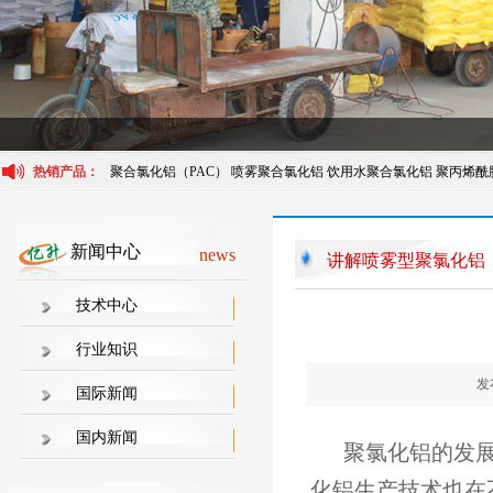
热销产品：
聚合氯化铝（PAC）
喷雾聚合氯化铝
饮用水聚合氯化铝
聚丙烯酰
新闻中心
news
讲解喷雾型聚氯化铝
都具有哪些特点
技术中心
行业知识
发布
国际新闻
国内新闻
聚氯化铝的发展
化铝生产技术也在