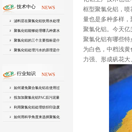
技术中心
NEWS
框型聚氯化铝，喷
量也是多种多样，聚
滤料层在聚氯化铝饮用水处理
聚氯化铝。今天亿
中起...
聚氯化铝能够处理哪几种废水
聚氯化铝有哪些特
聚氯化铝的三个主要指标是什
为白色，中档浅黄
么？...
聚氯化铝处理污水的原理是什
力强、形成矾花大
么?
行业知识
NEWS
如何避免聚合氯化铝在使用过
程中...
投加加聚氯化铝PAC后污泥量
会增加...
利用聚氯化铝处理纺织印染废
水的...
如何用科学角度来选择聚氯化
铝的...